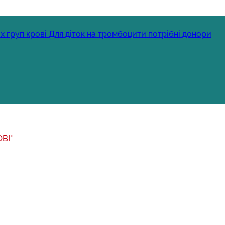
х груп крові
Для діток на тромбоцити потрібні донори
ВІ"