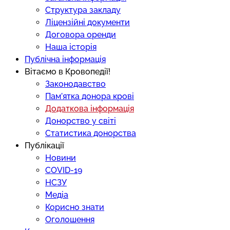
Структура закладу
Ліцензійні документи
Договора оренди
Наша історія
Публічна інформація
Вітаємо в Кровопедії!
Законодавство
Пам’ятка донора крові
Додаткова інформація
Донорство у світі
Статистика донорства
Публікації
Новини
COVID-19
НСЗУ
Медіа
Корисно знати
Оголошення