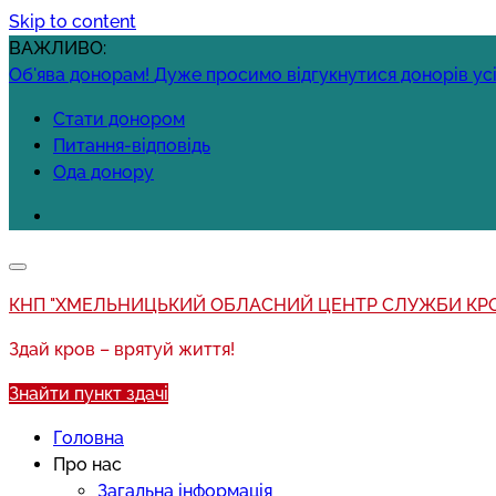
Skip to content
ВАЖЛИВО:
Об'ява донорам!
Дуже просимо відгукнутися донорів усі
Стати донором
Питання-відповідь
Ода донору
КНП "ХМЕЛЬНИЦЬКИЙ ОБЛАСНИЙ ЦЕНТР СЛУЖБИ КРО
Здай кров – врятуй життя!
Знайти пункт здачі
Головна
Про нас
Загальна інформація