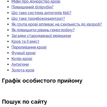
Міфи про донорство крові
Підвищений білірубін?
Що таке система антигенів Kell?
Що таке тромбоконцентрат?
Як група крові впливає на схильність до хвороб?
Як підвищити рівень гемоглобіну?
Загадки стародавньої медицини
Кров та її вміст
Переливання крові
Функції крові
Колір крові
Антигени
Золота кров
Графік особистого прийому
Пошук по сайту