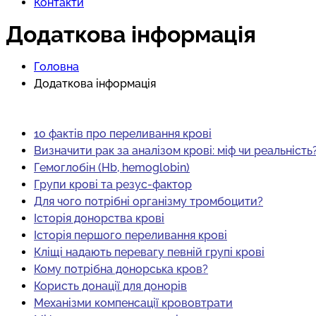
Контакти
Додаткова інформація
Головна
Додаткова інформація
10 фактів про переливання крові
Визначити рак за аналізом крові: міф чи реальність
Гемоглобін (Hb, hemoglobin)
Групи крові та резус-фактор
Для чого потрібні організму тромбоцити?
Історія донорства крові
Історія першого переливання крові
Кліщі надають перевагу певній групі крові
Кому потрібна донорська кров?
Користь донації для донорів
Механізми компенсації крововтрати