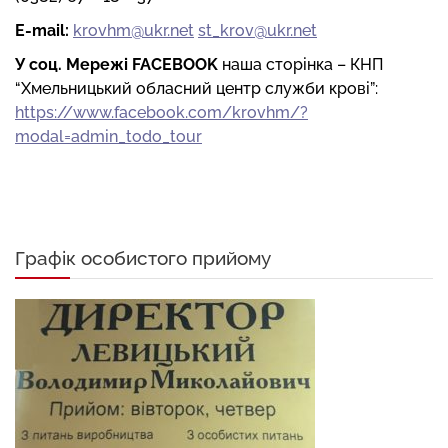
E-mail:
krovhm@ukr.net
st_krov@ukr.net
У соц. Мережі FACEBOOK
наша сторінка – КНП
“Хмельницький обласний центр служби крові”:
https://www.facebook.com/krovhm/?
modal=admin_todo_tour
Графік особистого прийому