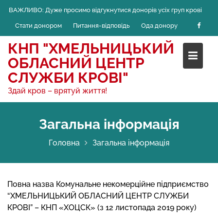
Skip
ВАЖЛИВО:
Дуже просимо відгукнутися донорів усіх груп крові
to
Стати донором
Питання-відповідь
Ода донору
content
КНП "ХМЕЛЬНИЦЬКИЙ
ОБЛАСНИЙ ЦЕНТР
СЛУЖБИ КРОВІ"
Здай кров – врятуй життя!
Загальна інформація
Головна
Загальна інформація
Повна назва Комунальне некомерційне підприємство
“ХМЕЛЬНИЦЬКИЙ ОБЛАСНИЙ ЦЕНТР СЛУЖБИ
КРОВІ” – КНП «ХОЦСК» (з 12 листопада 2019 року)