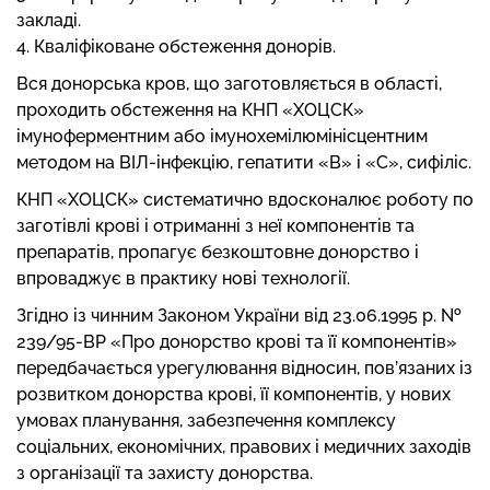
закладі.
4. Кваліфіковане обстеження донорів.
Вся донорська кров, що заготовляється в області,
проходить обстеження на КНП «ХОЦСК»
імуноферментним або імунохемілюмінісцентним
методом на ВІЛ-інфекцію, гепатити «В» і «С», сифіліс.
КНП «ХОЦСК» систематично вдосконалює роботу по
заготівлі крові і отриманні з неї компонентів та
препаратів, пропагує безкоштовне донорство і
впроваджує в практику нові технології.
Згідно із чинним Законом України від 23.06.1995 р. №
239/95-ВР «Про донорство крові та її компонентів»
передбачається урегулювання відносин, пов’язаних із
розвитком донорства крові, її компонентів, у нових
умовах планування, забезпечення комплексу
соціальних, економічних, правових і медичних заходів
з організації та захисту донорства.