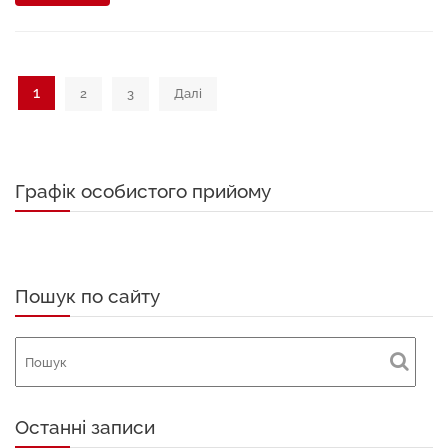
Posts
1
2
3
Далі
pagination
Графік особистого прийому
Пошук по сайту
Останні записи