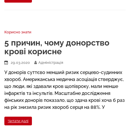
Корисно знати
5 причин, чому донорство
крові корисне
29.03.2020
Адміністрація
У донорів суттєво менший ризик серцево-судинних
хвороб. Американська медична асоціація стверджує,
що люди, які здавали кров щопівроку, мали менше
інфарктів та інсультів. Масштабне дослідження
фінських донорів показало, що здача крові хоча б раз
на рік знизила ризик хвороб серця на 88%. У
Читати далі