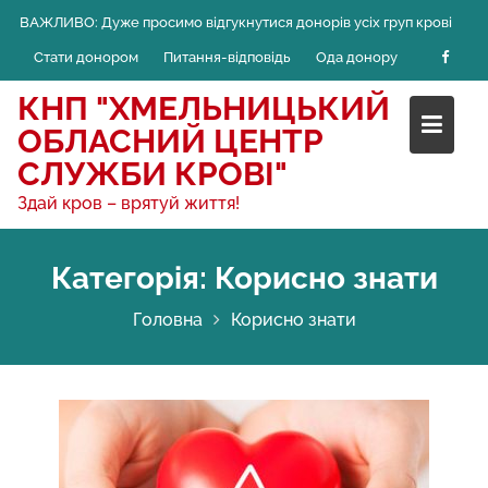
Skip
ВАЖЛИВО:
Дуже просимо відгукнутися донорів усіх груп крові
to
Стати донором
Питання-відповідь
Ода донору
content
КНП "ХМЕЛЬНИЦЬКИЙ
ОБЛАСНИЙ ЦЕНТР
СЛУЖБИ КРОВІ"
Здай кров – врятуй життя!
Категорія:
Корисно знати
Головна
Корисно знати