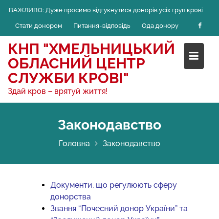
Skip
ВАЖЛИВО:
Дуже просимо відгукнутися донорів усіх груп крові
to
Стати донором
Питання-відповідь
Ода донору
content
КНП "ХМЕЛЬНИЦЬКИЙ
ОБЛАСНИЙ ЦЕНТР
СЛУЖБИ КРОВІ"
Здай кров – врятуй життя!
Законодавство
Головна
Законодавство
Документи, що регулюють сферу
донорства
Звання “Почесний донор України” та