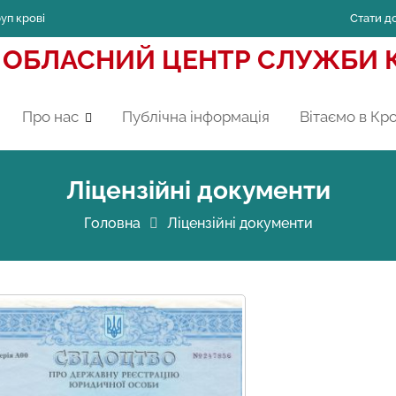
уп крові
Стати д
 ОБЛАСНИЙ ЦЕНТР СЛУЖБИ К
Про нас
Публічна інформація
Вітаємо в Кро
Ліцензійні документи
Головна
Ліцензійні документи