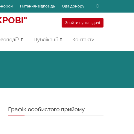
онором
Питання-відповідь
Ода донору
РОВІ"
Знайти пункт здачі
вопедії!
Публікації
Контакти
Графік особистого прийому