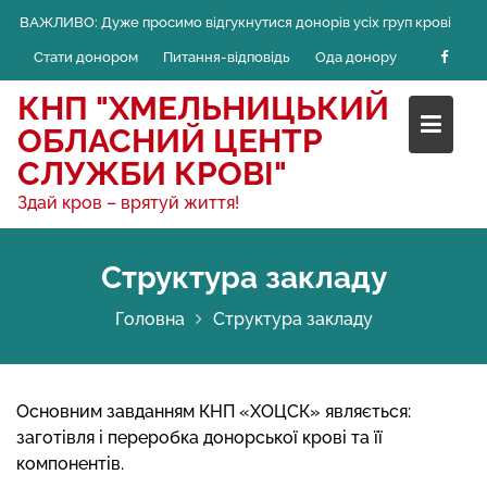
Skip
ВАЖЛИВО:
Дуже просимо відгукнутися донорів усіх груп крові
to
Стати донором
Питання-відповідь
Ода донору
content
КНП "ХМЕЛЬНИЦЬКИЙ
ОБЛАСНИЙ ЦЕНТР
СЛУЖБИ КРОВІ"
Здай кров – врятуй життя!
Структура закладу
Головна
Структура закладу
Основним завданням КНП «ХОЦСК» являється:
заготівля і переробка донорської крові та її
компонентів.