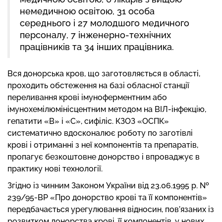
немедичною освітою, 31 особа
середнього і 27 молодшого медичного
персоналу, 7 інженерно-технічних
працівників та 34 інших працівника.
Вся донорська кров, що заготовляється в області,
проходить обстеження на базі обласної станції
переливання крові імуноферментним або
імунохемілюмінісцентним методом на ВІЛ-інфекцію,
гепатити «В» і «С», сифіліс. КЗОЗ «ОСПК»
систематично вдосконалює роботу по заготівлі
крові і отриманні з неї компонентів та препаратів,
пропагує безкоштовне донорство і впроваджує в
практику нові технології.
Згідно із чинним Законом України від 23.06.1995 р. №
239/95-ВР «Про донорство крові та її компонентів»
передбачається урегулювання відносин, пов’язаних із
розвитком донорства крові, її компонентів, у нових