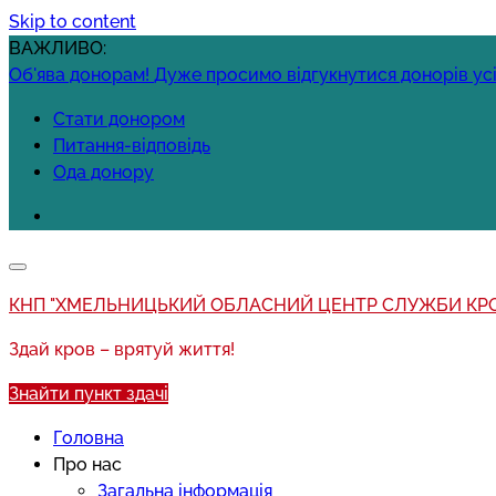
Skip to content
ВАЖЛИВО:
Об'ява донорам!
Дуже просимо відгукнутися донорів усі
Стати донором
Питання-відповідь
Ода донору
КНП "ХМЕЛЬНИЦЬКИЙ ОБЛАСНИЙ ЦЕНТР СЛУЖБИ КРО
Здай кров – врятуй життя!
Знайти пункт здачі
Головна
Про нас
Загальна інформація