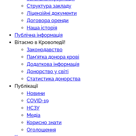
Структура закладу
Ліцензійні документи
Договора оренди
Наша історія
Публічна інформація
Вітаємо в Кровопедії!
Законодавство
Пам’ятка донора крові
Додаткова інформація
Донорство у світі
Статистика донорства
Публікації
Новини
COVID-19
НСЗУ
Медіа
Корисно знати
Оголошення