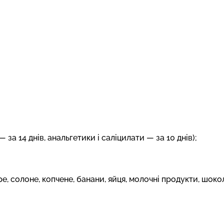
а 14 днів, анальгетики і саліцилати — за 10 днів);
, солоне, копчене, банани, яйця, молочні продукти, шокол