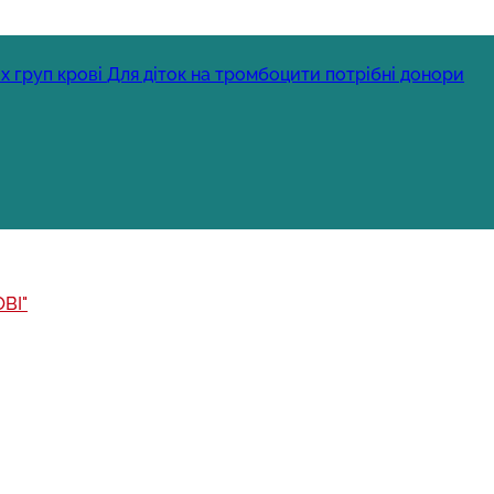
х груп крові
Для діток на тромбоцити потрібні донори
ВІ"