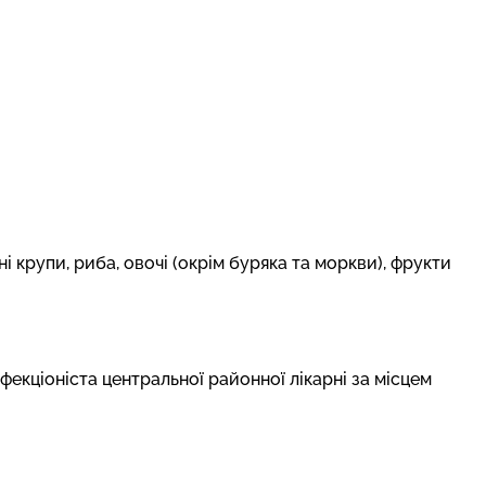
ні крупи, риба, овочі (окрім буряка та моркви), фрукти
фекціоніста центральної районної лікарні за місцем