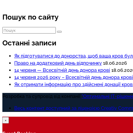
Пошук по сайту
Останні записи
Як підготуватися до донорства, щоб ваша кров бул
Право на додатковий день відпочинку
18.06.2026
14 червня — Всесвітній день донора крові
18.06.202
14 червня 2026 року – Всесвітній день донора крові
Як отримати інформацію про здійснені донації кров
Розробка та супровід від компанії
"Оптимальні ІТ-рішенн
Весь контент доступний за ліцензією Creativ Common
×