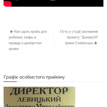
Навігація
Как сдать кровь для
Гість у студії засновник
записів
ребенка: мифы и
проекту “ДонорUA”
правда о донорстве
Ірина Славінська
крови
Графік особистого прийому