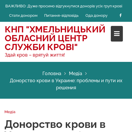
Skip
ВАЖЛИВО:
Дуже просимо відгукнутися донорів усіх груп крові
to
Стати донором
Питання-відповідь
Ода донору
content
КНП "ХМЕЛЬНИЦЬКИЙ
ОБЛАСНИЙ ЦЕНТР
СЛУЖБИ КРОВІ"
Здай кров – врятуй життя!
Головна
Медіа
Донорство крови в Украине: проблемы и пути их
решения
Медіа
Донорство крови в