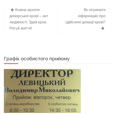
Навігація
Кожна крапля
Як отримати
записів
донорської крові – акт
інформацію про
людяності. Здай кров.
здійснені донації крові?
Рятуй життя!
Графік особистого прийому