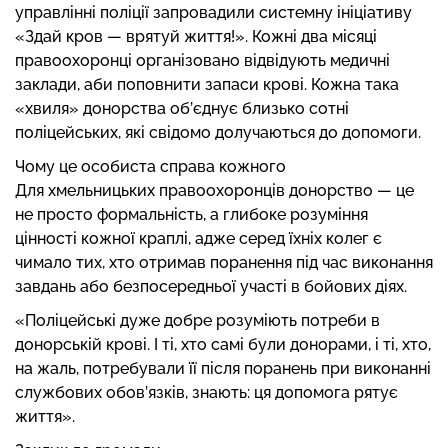
управлінні поліції запровадили системну ініціативу
«Здай кров — врятуй життя!». Кожні два місяці
правоохоронці організовано відвідують медичні
заклади, аби поповнити запаси крові. Кожна така
«хвиля» донорства об’єднує близько сотні
поліцейських, які свідомо долучаються до допомоги.
Чому це особиста справа кожного
Для хмельницьких правоохоронців донорство — це
не просто формальність, а глибоке розуміння
цінності кожної краплі, адже серед їхніх колег є
чимало тих, хто отримав поранення під час виконання
завдань або безпосередньої участі в бойових діях.
«Поліцейські дуже добре розуміють потреби в
донорській крові. І ті, хто самі були донорами, і ті, хто,
на жаль, потребували її після поранень при виконанні
службових обов’язків, знають: ця допомога рятує
життя».