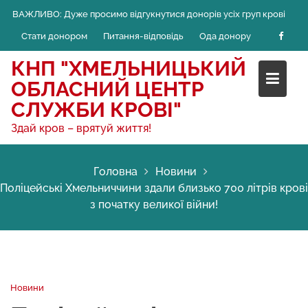
Skip
ВАЖЛИВО:
Дуже просимо відгукнутися донорів усіх груп крові
to
Стати донором
Питання-відповідь
Ода донору
content
КНП "ХМЕЛЬНИЦЬКИЙ
ОБЛАСНИЙ ЦЕНТР
СЛУЖБИ КРОВІ"
Здай кров – врятуй життя!
Головна
Новини
Поліцейські Хмельниччини здали близько 700 літрів крові
з початку великої війни!
Новини