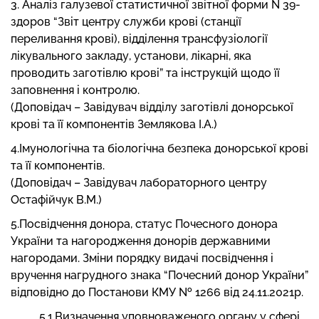
3. Аналіз галузевої статистичної звітної форми N 39-
здоров “Звіт центру служби крові (станції
переливання крові), відділення трансфузіології
лікувального закладу, установи, лікарні, яка
проводить заготівлю крові” та інструкцій щодо її
заповнення і контролю.
(Доповідач – Завідувач відділу заготівлі донорської
крові та її компонентів Землякова І.А.)
4.Імунологічна та біологічна безпека донорської крові
та її компонентів.
(Доповідач – Завідувач лабораторного центру
Остафійчук В.М.)
5.Посвідчення донора, статус Почесного донора
України та нагородження донорів державними
нагородами. Зміни порядку видачі посвідчення і
вручення нагрудного знака “Почесний донор України”
відповідно до Постанови КМУ № 1266 від 24.11.2021р.
5.1.Визначення уповноваженого органу у сфері