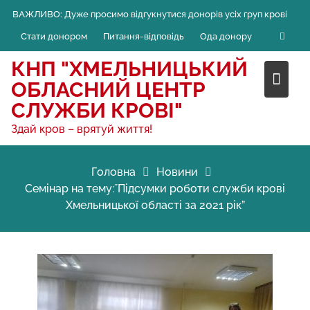
Skip
ВАЖЛИВО:
Дуже просимо відгукнутися донорів усіх груп крові
to
Стати донором
Питання-відповідь
Ода донору
content
КНП "ХМЕЛЬНИЦЬКИЙ
ОБЛАСНИЙ ЦЕНТР
СЛУЖБИ КРОВІ"
Здай кров – врятуй життя!
Головна
Новини
Семінар на тему:˝Підсумки роботи служби крові
Хмельницької області за 2021 рік”