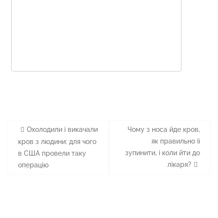
Навігація
Охолодили і викачали
Чому з носа йде кров,
записів
як правильно її
кров з людини: для чого
зупинити, і коли йти до
в США провели таку
лікаря?
операцію