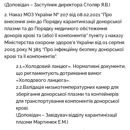
(Доповідач – Заступник директора Столяр Я.В.)
2. Наказ МОЗ України № 207 від 08.02.2021 “Про
внесення змін до Порядку карантинізації донорської
плазми та до Порядку медичного обстеження
донорів крові та (або) її компонентів” пункту 1 наказу
Міністерства охорони здоров’я України від 01 серпня
2005 року N 385 “Про інфекційну безпеку донорської
крові та її компонентів”.
2.1.«Холодовий ланцюг». Нормативні документи,
що регламентують дотримання вимог
«Холодового ланцюга».
2.2.Валідація низькотемпературних камер для
зберігання донорської плазми та контейнерів
для транспортування компонентів донорської
крові.
(Доповідач – Завідувач відділу карантинізації
плазми Мартинюк Е.М.)