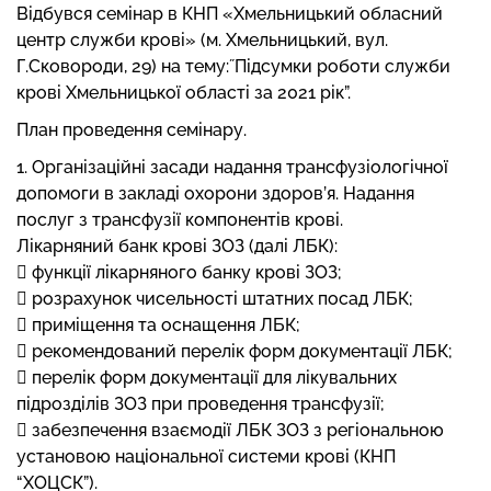
Відбувся семінар в КНП «Хмельницький обласний
центр служби крові» (м. Хмельницький, вул.
Г.Сковороди, 29) на тему:˝Підсумки роботи служби
крові Хмельницької області за 2021 рік”.
План проведення семінару.
1. Організаційні засади надання трансфузіологічної
допомоги в закладі охорони здоров’я. Надання
послуг з трансфузії компонентів крові.
Лікарняний банк крові ЗОЗ (далі ЛБК):
 функції лікарняного банку крові ЗОЗ;
 розрахунок чисельності штатних посад ЛБК;
 приміщення та оснащення ЛБК;
 рекомендований перелік форм документації ЛБК;
 перелік форм документації для лікувальних
підрозділів ЗОЗ при проведення трансфузії;
 забезпечення взаємодії ЛБК ЗОЗ з регіональною
установою національної системи крові (КНП
“ХОЦСК”).