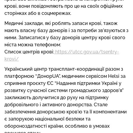
крові, вони повідомляють про це на своїх офіційних
сторінках або в соцмережах.
Медичні заклади, які роблять запаси крові, також
мають власну базу донорів і за потреби зв’язуються з
ними. Записатися у базу донорів центру крові свого
міста можна телефоном:
Список центрів крові:
https://utcc.gov.ua/tsentry-
krovi/
Український центр трансплант-координації разом з
платформою “ДонорUA”, медичним сервісом Helsi за
сприяння проєкту ЄС “Надання підтримки Україні у
розвитку сучасної системи громадського здоров’я”
закликають долучитися до руху на підтримку
добровільного і активного донорства. Стале
забезпечення донорською кров’ю та її компонентами
є запорукою національної безпеки та
обороноздатності країни, особливо в умовах