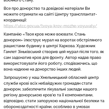
воєнного стану.
Все про донорство та довідкові матеріали Ви
можете отримати на сайті Центру трансплантат-
координації:
https://utcc.gov.ua/tvoya-krov-mozhe-voyuvaty/
Кампанію «Твоя кров може воювати. Стань
донором» ілюструє мурал на воротах обстріляного
рашистами будинку в центрі Харкова. Художник
Гамлет Зіньківський створив цей мурал після того, як
сам задонатив кров для фронту. Автор надав право
використовувати його роботу, сподіваючись, що
вона надихне на донорство інших людей.
Запрошуємо у наш Хмельницький обласний центр
служби крові всіх небайдужих громадян стати
донором, забезпечити лікувальні заклади нашого
регіону донорською кров’ю та її компонентами,
відповідно, стати запорукою національної безпеки та
обороноздатності країни, особливо в умовах