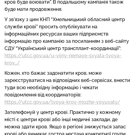
кров буде воювати”. В подальшому кампанія також
буде мати продовження.
У зв’язку з цим КНП “Хмельницький обласний центр
служби крові” просить опублікувати на
інформаційних ресурсах ваших підприємств
інформацію про кампанію за посиланням з веб-сайту
СДУ “Український центр трансплант-координації”:
https://utcc.gov.ua/u-vijny-nemaye-svyata-tvoya-
krov…/
Кожен, хто бажає задонатити кров, може
зареєструватися на відповідних веб-сервісах, внести
туди всю необхідну інформацію і чекати
повідомлення від координаторів:
https://utcc.gov.ua/tvoya-krov-mozhe-voyuvaty/
Зателефонуй у центр крові. Практично у кожному
місті є центри крові або інші медичні заклади, де
можна здати кров. Якщо в регіоні знижується запас
крові або виникає гостра нестача конкретної групи