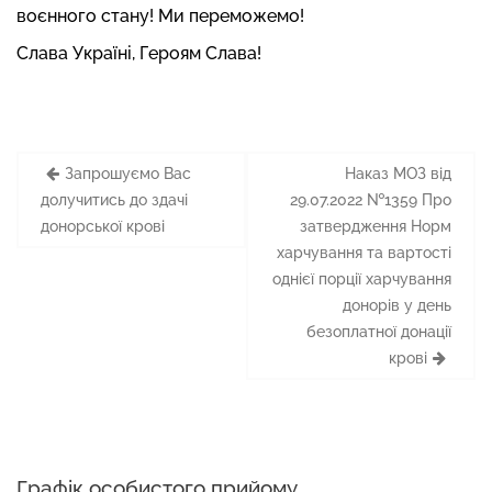
воєнного стану! Ми переможемо!
Слава Україні, Героям Слава!
Навігація
Запрошуємо Вас
Наказ МОЗ від
записів
долучитись до здачі
29.07.2022 №1359 Про
донорської крові
затвердження Норм
харчування та вартості
однієї порції харчування
донорів у день
безоплатної донації
крові
Графік особистого прийому