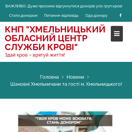
Skip
ВАЖЛИВО:
Дуже просимо відгукнутися донорів усіх груп крові
to
Стати донором
Питання-відповідь
Ода донору
content
КНП "ХМЕЛЬНИЦЬКИЙ
ОБЛАСНИЙ ЦЕНТР
СЛУЖБИ КРОВІ"
Здай кров – врятуй життя!
Головна
Новини
Шановні Хмельничани та гості м. Хмельницького!