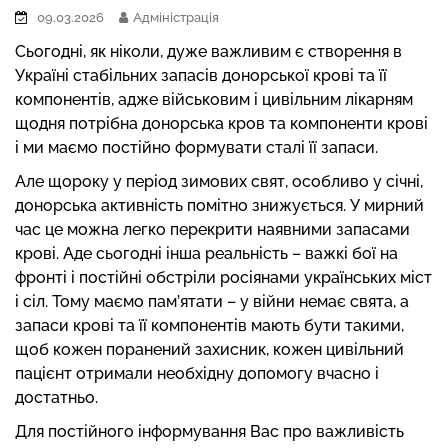
09.03.2026
Адміністрація
Сьогодні, як ніколи, дуже важливим є створення в
Україні стабільних запасів донорської крові та її
компонентів, адже військовим і цивільним лікарням
щодня потрібна донорська кров та компоненти крові
і ми маємо постійно формувати сталі її запаси.
Але щороку у період зимових свят, особливо у січні,
донорська активність помітно знижується. У мирний
час це можна легко перекрити наявними запасами
крові. Аде сьогодні інша реальність – важкі бої на
фронті і постійні обстріли росіянами українських міст
і сіл. Тому маємо пам’ятати – у війни немає свята, а
запаси крові та її компонентів мають бути такими,
щоб кожен поранений захисник, кожен цивільний
пацієнт отримали необхідну допомогу вчасно і
достатньо.
Для постійного інформування Вас про важливість