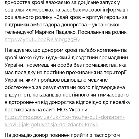
донорства крові вважаємо за доцільне запуск у
соціальних мережах та засобах масової інформації
соціального ролику «Здай кров – врятуй героя» за
підтримки амбасадора донорства – української
телеведучої Марічки Падалко. Посилання на ролик:
https://youtu.be/B1Ucbg375FQ
.
Нагадуємо, що донором крові та/або компонентів
крові може бути будь-який дієздатний громадянин
України, іноземець чи особа без громадянства, яка
має посвідку на постійне проживання на території
України, який пройшов відповідне медичне
обстеження, за результатами якого підтверджена
відсутність показань до постійного чи тимчасового
відсторонення від донорства відповідно до переліку
протиказань на сайті МОЗ України:
https://moz.gov.ua/uk/hto-mozhe-buti-donorom-
krovi-i-jak-gotuvatisja-do-zdachi-krovi-
.
На донацію донор повинен прийти з паспортом