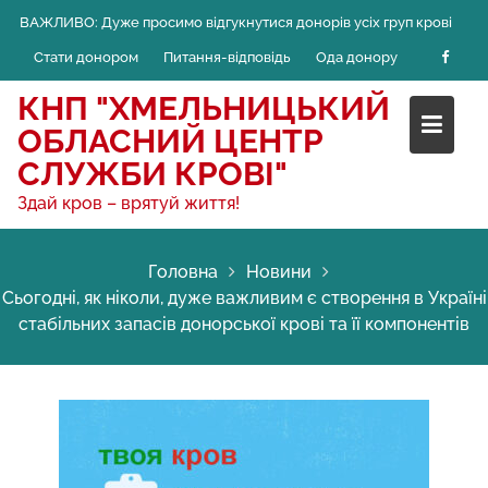
Skip
ВАЖЛИВО:
Дуже просимо відгукнутися донорів усіх груп крові
to
Стати донором
Питання-відповідь
Ода донору
content
КНП "ХМЕЛЬНИЦЬКИЙ
ОБЛАСНИЙ ЦЕНТР
СЛУЖБИ КРОВІ"
Здай кров – врятуй життя!
Головна
Новини
Сьогодні, як ніколи, дуже важливим є створення в Україні
стабільних запасів донорської крові та її компонентів