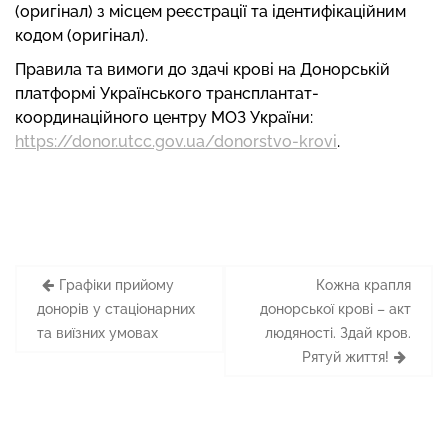
(оригінал) з місцем реєстрації та ідентифікаційним
кодом (оригінал).
Правила та вимоги до здачі крові на Донорській
платформі Українського трансплантат-
координаційного центру МОЗ України:
https://donor.utcc.gov.ua/donorstvo-krovi
.
Навігація
Графіки прийому
Кожна крапля
записів
донорів у стаціонарних
донорської крові – акт
та виїзних умовах
людяності. Здай кров.
Рятуй життя!