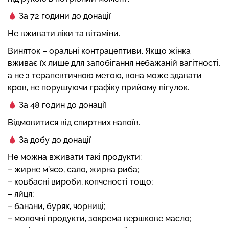
За 72 години до донації
Не вживати ліки та вітаміни.
Виняток – оральні контрацептиви. Якщо жінка
вживає їх лише для запобігання небажаній вагітності,
а не з терапевтичною метою, вона може здавати
кров, не порушуючи графіку прийому пігулок.
За 48 годин до донації
Відмовитися від спиртних напоїв.
За добу до донації
Не можна вживати такі продукти:
– жирне м’ясо, сало, жирна риба;
– ковбасні вироби, копченості тощо;
– яйця;
– банани, буряк, чорниці;
– молочні продукти, зокрема вершкове масло;