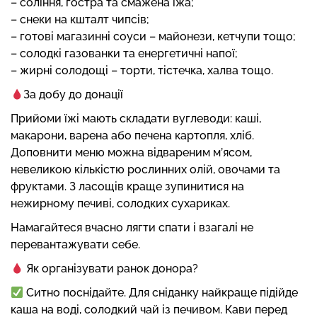
– соління, гостра та смажена їжа;
– снеки на кшталт чипсів;
– готові магазинні соуси – майонези, кетчупи тощо;
– солодкі газованки та енергетичні напої;
– жирні солодощі – торти, тістечка, халва тощо.
За добу до донації
Прийоми їжі мають складати вуглеводи: каші,
макарони, варена або печена картопля, хліб.
Доповнити меню можна відвареним м’ясом,
невеликою кількістю рослинних олій, овочами та
фруктами. З ласощів краще зупинитися на
нежирному печиві, солодких сухариках.
Намагайтеся вчасно лягти спати і взагалі не
перевантажувати себе.
Як організувати ранок донора?
Ситно поснідайте. Для сніданку найкраще підійде
каша на воді, солодкий чай із печивом. Кави перед