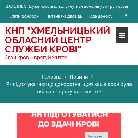
Skip
ВАЖЛИВО:
Дуже просимо відгукнутися донорів усіх груп крові
to
Стати донором
Питання-відповідь
Ода донору
content
КНП "ХМЕЛЬНИЦЬКИЙ
ОБЛАСНИЙ ЦЕНТР
СЛУЖБИ КРОВІ"
Здай кров – врятуй життя!
Головна
Новини
Як підготуватися до донорства, щоб ваша кров була
якісна та врятувала життя?